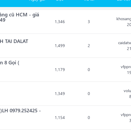
hàng cũ HCM - giá
khosan
849
1,346
3
2
H TAI DALAT
caidatw
1,499
2
2
n 8 Gọi (
vfpp
1,179
0
1
vol
1,349
0
@)LH 0979.252425 -
vfpp
1,154
0