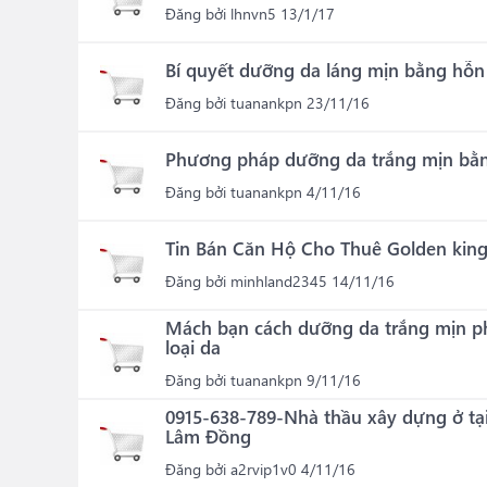
Đăng bởi
lhnvn5
13/1/17
Bí quyết dưỡng da láng mịn bằng hỗ
Đăng bởi
tuanankpn
23/11/16
Phương pháp dưỡng da trắng mịn bằn
Đăng bởi
tuanankpn
4/11/16
Tin Bán Căn Hộ Cho Thuê Golden kin
Đăng bởi
minhland2345
14/11/16
Mách bạn cách dưỡng da trắng mịn p
loại da
Đăng bởi
tuanankpn
9/11/16
0915-638-789-Nhà thầu xây dựng ở tại
Lâm Đồng
Đăng bởi
a2rvip1v0
4/11/16