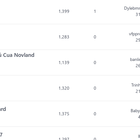
Dylebm
1,399
1
3
vfpp
1,283
0
2
hú Cua Novland
banl
1,139
0
2
M
Trin
1,320
0
2
ard
Baby
1,375
0
7
1,297
0