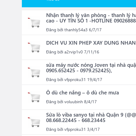
Nhận thanh lý văn phòng - thanh lý 
cao - UY TÍN SÔ 1 -HOTLINE 0902688
Đăng bởi
thanhly54a3
6/7/17
DICH VU XIN PHEP XAY DUNG NHAN
Đăng bởi
a2rvip1v0
7/11/16
sửa máy nước nóng Joven tại nhà quậ
0905.652425 - 0979.252425),
Đăng bởi
vfpproku31
19/4/17
Ô dù che nắng – ô dù che mưa
Đăng bởi
voluubinh
8/4/17
Sửa lò viba sanyo tại nhà Quận 9 (@
08.668.22445 - 668.23445
Đăng bởi
vfpproku31
3/4/17