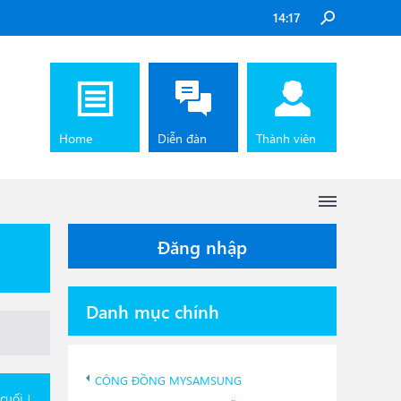
14:17
Home
Diễn đàn
Thành viên
Đăng nhập
Danh mục chính
CỘNG ĐỒNG MYSAMSUNG
 cuối ↓