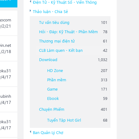
Điện Tử - Kỹ Thuật Số - Viễn Thông
Thảo luận - Chia Sẻ
gocom
Tư vấn tiêu dùng
101
0/2/21
Hỏi - Đáp: Kỹ Thuật - Phần Mềm
78
Thương mại điện tử
61
in.net
CLB Làm quen - Kết bạn
42
1/2/18
Download
1,032
roku31
HD Zone
207
9/4/17
Phần mềm
313
Game
171
uubinh
Ebook
59
8/4/17
Chuyện Phiếm
401
Tuyển Tập Hot Girl
68
roku31
3/4/17
Ban Quản Lý Chợ