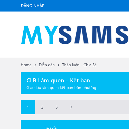
ĐĂNG NHẬP
Home
Diễn đàn
Thảo luận - Chia Sẻ
CLB Làm quen - Kết bạn
Giao lưu làm quen kết bạn bốn phương
1
2
3
Tiêu đề