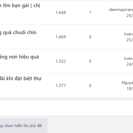
tìm bạn gái ( chị
dienmaytran
1,648
1
26/
 quả chuối chín
tuan
1,469
0
25/
rắng mịn hiệu quả
tuan
1,332
0
24/
i khi đặt biệt thự
Nguye
1,377
0
18/
ùy chọn hiển thị chủ đề