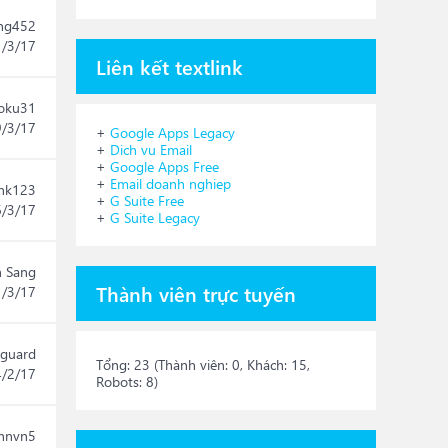
ng452
1/3/17
Liên kết textlink
roku31
9/3/17
+
Google Apps Legacy
+
Dich vu Email
+
Google Apps Free
+
Email doanh nghiep
ink123
+
G Suite Free
6/3/17
+
G Suite Legacy
h Sang
Thành viên trực tuyến
1/3/17
guard
Tổng: 23 (Thành viên: 0, Khách: 15,
4/2/17
Robots: 8)
lhnvn5