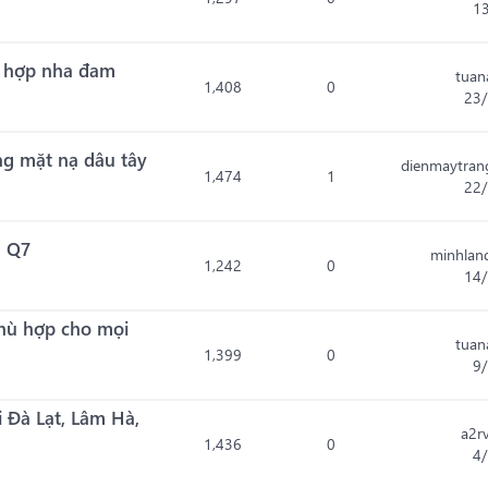
1
n hợp nha đam
tuan
1,408
0
23/
g mặt nạ dâu tây
dienmaytran
1,474
1
22/
g Q7
minhlan
1,242
0
14/
hù hợp cho mọi
tuan
1,399
0
9
 Đà Lạt, Lâm Hà,
a2r
1,436
0
4