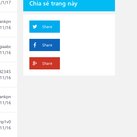
Chia sẻ trang này
3/1/17
ankpn
Share
11/16
Share
giaabc
11/16
Share
d2345
11/16
ankpn
/11/16
vip1v0
/11/16