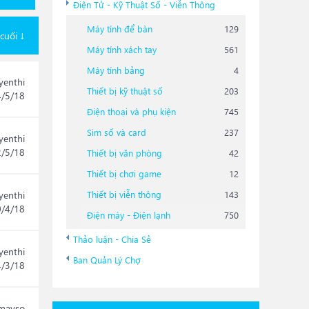
Điện Tử - Kỹ Thuật Số - Viễn Thông
Máy tính để bàn
129
 cuối ↓
Máy tính xách tay
561
Máy tính bảng
4
yenthi
Thiết bị kỹ thuật số
203
4/5/18
Điện thoại và phụ kiện
745
Sim số và card
237
yenthi
2/5/18
Thiết bị văn phòng
42
Thiết bị chơi game
12
yenthi
Thiết bị viễn thông
143
0/4/18
Điện máy - Điện lạnh
750
Thảo luận - Chia Sẻ
yenthi
Ban Quản Lý Chợ
4/3/18
mayso