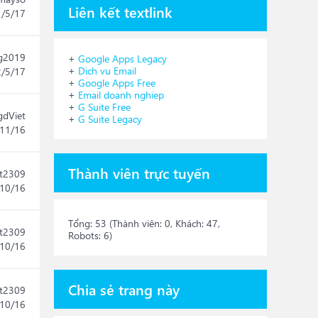
Liên kết textlink
1/5/17
g2019
+
Google Apps Legacy
+
Dich vu Email
2/5/17
+
Google Apps Free
+
Email doanh nghiep
+
G Suite Free
gdViet
+
G Suite Legacy
11/16
Thành viên trực tuyến
t2309
10/16
Tổng: 53 (Thành viên: 0, Khách: 47,
t2309
Robots: 6)
10/16
Chia sẻ trang này
t2309
10/16