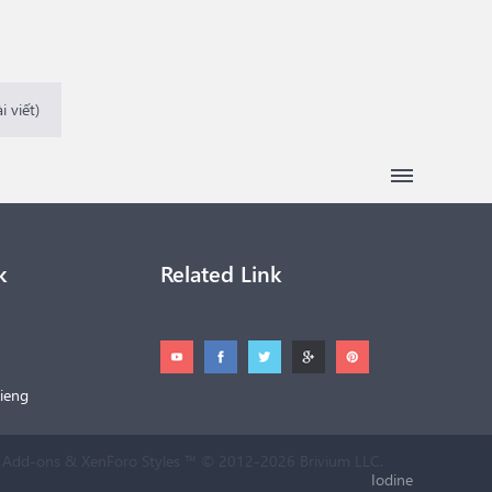
 viết)
k
Related Link
ieng
 Add-ons
&
XenForo Styles
™ © 2012-2026 Brivium LLC.
Iodine