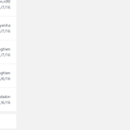
en.n90
4/7/16
yenha
6/7/16
ghien
1/7/16
ghien
8/6/16
daikin
7/6/16