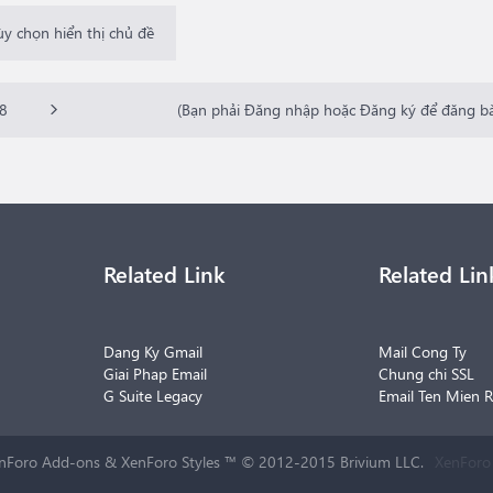
ùy chọn hiển thị chủ đề
8
(Bạn phải Đăng nhập hoặc Đăng ký để đăng bài
Related Link
Related Lin
Dang Ky Gmail
Mail Cong Ty
Giai Phap Email
Chung chi SSL
G Suite Legacy
Email Ten Mien R
nForo Add-ons
&
XenForo Styles
™ © 2012-2015 Brivium LLC.
XenForo