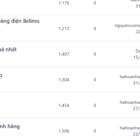
1,176
0
3
bằng điện Belimo
nguyenvuon
1,212
0
2
uả nhất
D
1,407
0
15/
o
haihoanha
1,304
0
31/
haihoanha
1,454
0
27/
ính hãng
haihoanha
1,506
0
22/