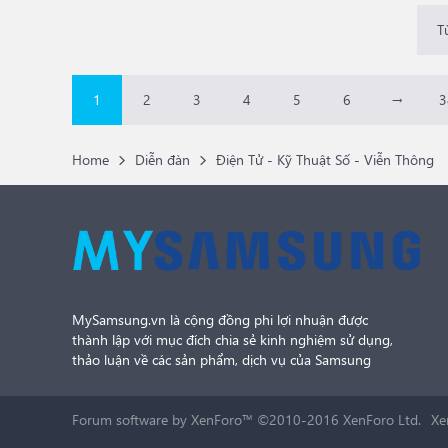
T
1
2
3
4
5
6
→
3
Home
Diễn đàn
Điện Tử - Kỹ Thuật Số - Viễn Thông
MySamsung.vn là cộng đồng phi lợi nhuận được
thành lập với mục đích chia sẻ kinh nghiệm sử dụng,
thảo luận về các sản phẩm, dịch vụ của Samsung
Forum software by XenForo™
©2010-2016 XenForo Ltd.
Xe