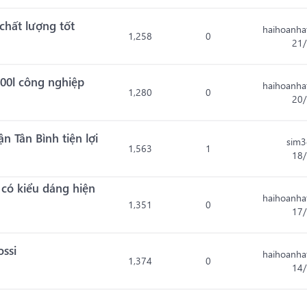
chất lượng tốt
haihoanha
1,258
0
21/
100l công nghiệp
haihoanha
1,280
0
20/
 Tân Bình tiện lợi
sim3
1,563
1
18/
có kiểu dáng hiện
haihoanha
1,351
0
17/
ossi
haihoanha
1,374
0
14/