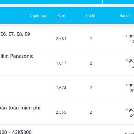
Ngày gửi
Đọc
Trả lời
Bài viết
E6, E7, E8, E9
ngu
2,761
2
1
ikin Panasonic
ngu
1,617
2
1
ngu
1,674
2
2
oàn toàn miễn phí
ngu
2,555
2
2
00 - 43K5300
dien