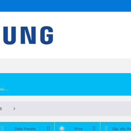
i.....
8
hông
Date Presets
Price
Sắp xếp th