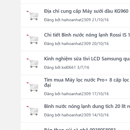
Địa chỉ cung cấp Máy sưởi dầu KG960 
Đăng bởi
haihoanhat2309
21/10/16
Chi tiết Bình nước nóng lạnh Rossi IS 
Đăng bởi
haihoanhat2309
20/10/16
Kinh nghiệm sửa tivi LCD Samsung quận
Đăng bởi
kid0661
3/7/16
Tìm mua Máy lọc nước Pro+ 8 cấp lọc 
đại
Đăng bởi
haihoanhat2309
17/10/16
Bình nước nóng lạnh dung tích 20 lít r
Đăng bởi
haihoanhat2309
14/10/16
Bán than củi cà phê 0938058083