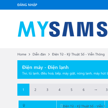
ĐĂNG NHẬP
Home
Diễn đàn
Điện Tử - Kỹ Thuật Số - Viễn Thông
Điện máy - Điện lạnh
Tivi, tủ lạnh, điều hoà, bếp, máy giặt, nóng lạnh, máy hút bụ
1
2
3
4
5
6
→
3
Tất cả
Điện Tử - Kỹ Thuật Số - Viễn T