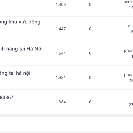
tienl
1,308
0
1
hong khu vực đồng
du
1,447
0
nh hãng tại Hà Nội
phon
1,644
0
ng tại hà nội
phon
1,451
0
2
584367
1,384
0
2