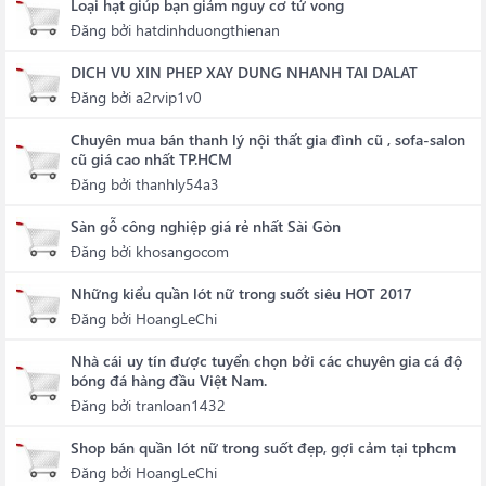
Loại hạt giúp bạn giảm nguy cơ tử vong
Đăng bởi
hatdinhduongthienan
DICH VU XIN PHEP XAY DUNG NHANH TAI DALAT
Đăng bởi
a2rvip1v0
Chuyên mua bán thanh lý nội thất gia đình cũ , sofa-salon
cũ giá cao nhất TP.HCM
Đăng bởi
thanhly54a3
Sàn gỗ công nghiệp giá rẻ nhất Sài Gòn
Đăng bởi
khosangocom
Những kiểu quần lót nữ trong suốt siêu HOT 2017
Đăng bởi
HoangLeChi
Nhà cái uy tín được tuyển chọn bởi các chuyên gia cá độ
bóng đá hàng đầu Việt Nam.
Đăng bởi
tranloan1432
Shop bán quần lót nữ trong suốt đẹp, gợi cảm tại tphcm
Đăng bởi
HoangLeChi