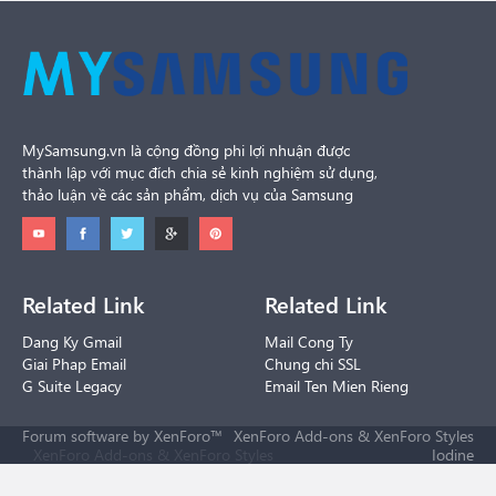
MySamsung.vn là cộng đồng phi lợi nhuận được
thành lập với mục đích chia sẻ kinh nghiệm sử dụng,
thảo luận về các sản phẩm, dịch vụ của Samsung
Related Link
Related Link
Dang Ky Gmail
Mail Cong Ty
Giai Phap Email
Chung chi SSL
G Suite Legacy
Email Ten Mien Rieng
Forum software by XenForo™
XenForo Add-ons
&
XenForo Styles
XenForo Add-ons
&
XenForo Styles
Iodine