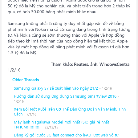
50 tỷ đô la Mỹ cho nghiên cứu và phát triển trong hơn 2 thập kỷ
qua, có hơn 30.000 bằng phát minh khác nhau.
Samsung không phải là công ty duy nhất gặp vấn đề về bằng
phát minh với Nokia mà cả LG cũng đang trong tình trạng tương
tự. Và Nokia cũng sẽ sớm thương thảo với Apple về hợp đồng
tiếp theo khi mà thời hạn của hợp đồng hiện tại kết thúc. Apple
vừa ký một hợp đồng về bằng phát minh với Ericsson trị giá hơn
1.3 tỷ đô la Mỹ.
Tham khảo: Reuters, ảnh: WindowsCentral
1/2/16
Older Threads
Samsung Galaxy S7 sẽ xuất hiện vào ngày 21/2
-
1/2/16
Hướng dẫn sử dụng ứng dụng Samsung SmartView 2016
-
1/2/16
Xem Bói Nốt Ruồi Trên Cơ Thể Đàn Ông Đoán Vận Mệnh, Tính
Cách
-
7/1/16
Máy lạnh Nagakawa Model mới nhất (SK) giá rẻ nhất
TPHCM!!!!!!!!!!!
-
22/12/15
Đăng ký gói cước 3G fast connect cho iPAD lươt web vô tư
-