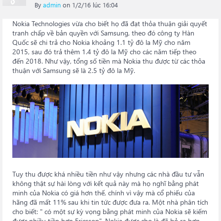
By
admin
on 1/2/16 lúc 16:04
Nokia Technologies vừa cho biết họ đã đạt thỏa thuận giải quyết
tranh chấp về bản quyền với Samsung, theo đó công ty Hàn
Quốc sẽ chi trả cho Nokia khoảng 1.1 tỷ đô la Mỹ cho năm
2015, sau đó trả thêm 1.4 tỷ đô la Mỹ cho các năm tiếp theo
đến 2018. Như vậy, tổng số tiền mà Nokia thu được từ các thỏa
thuận với Samsung sẽ là 2.5 tỷ đô la Mỹ.
Tuy thu được khá nhiều tiền như vậy nhưng các nhà đầu tư vẫn
không thật sự hài lòng với kết quả này mà họ nghĩ bằng phát
minh của Nokia có giá hơn thế, chính vì vậy mà cổ phiếu của
hãng đã mất 11% sau khi tin tức được đưa ra. Một nhà phân tích
cho biết: " có một sự kỳ vọng bằng phát minh của Nokia sẽ kiếm
được nhiều tiền hơn Ericsson". Nokia được cho là đã bỏ ra hơn