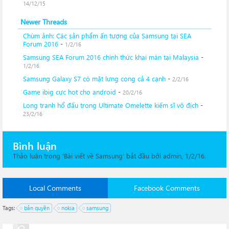
14/12/15
Newer Threads
Chùm ảnh: Các sản phẩm ấn tượng của Samsung tại SEA
Forum 2016
-
1/2/16
Samsung SEA Forum 2016 chính thức khai màn tại Malaysia
-
1/2/16
Samsung Galaxy S7 có mặt lưng cong cả 4 cạnh
-
2/2/16
Game ibig cực hot cho android
-
20/2/16
Long tranh hổ đấu trong Ultimate Omelette kiếm sĩ vô địch
-
23/2/16
Bình luận
Thảo luận trong '
Bài viết về Samsung
' bắt đầu bởi
admin
,
1/2/16
.
Local Comments
Facebook Comments
Tags:
bản quyền
nokia
samsung